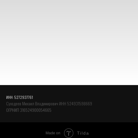
ИНН: 5272937761
Суходеев Михаил Владимирович ИНН 524931598669
ОГРНИП 316524900054665
Tilda
Made on