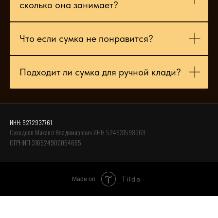
сколько она занимает?
Что если сумка не понравится?
Подходит ли сумка для ручной клади?
ИНН: 5272937761
Суходеев Михаил Владимирович ИНН 524931598669
ОГРНИП 316524900054665
Tilda
Made on