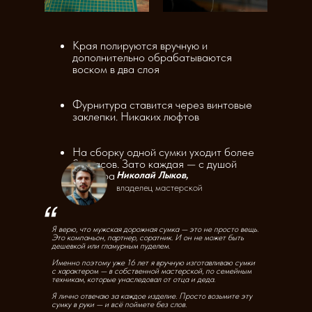
Края полируются вручную и
дополнительно обрабатываются
воском в два слоя
Фурнитура ставится через винтовые
заклепки. Никаких люфтов
На сборку одной сумки уходит более
20 часов. Зато каждая — с душой
мастера
Николай Лыков,
владелец мастерской
Я верю, что мужская дорожная сумка — это не просто вещь.
Это компаньон, партнер, соратник. И он не может быть
дешевкой или гламурным пуделем.
Именно поэтому уже 16 лет я вручную изготавливаю сумки
с характером — в собственной мастерской, по семейным
техникам, которые унаследовал от отца и деда.
Я лично отвечаю за каждое изделие. Просто возьмите эту
сумку в руки — и всё поймете без слов.