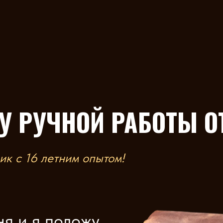
У РУЧНОЙ РАБОТЫ О
к с 16 летним опытом!
я и я положу